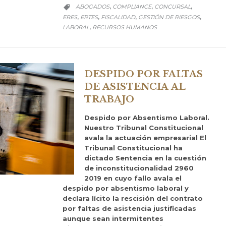
CATEGORY
ABOGADOS
COMPLIANCE
CONCURSAL
,
,
,

ERES
ERTES
FISCALIDAD
GESTIÓN DE RIESGOS
,
,
,
,
LABORAL
RECURSOS HUMANOS
,
DESPIDO POR FALTAS
DE ASISTENCIA AL
TRABAJO
Despido por Absentismo Laboral.
Nuestro Tribunal Constitucional
avala la actuación empresarial El
Tribunal Constitucional ha
dictado Sentencia en la cuestión
de inconstitucionalidad 2960
2019 en cuyo fallo avala el
despido por absentismo laboral y
declara lícito la rescisión del contrato
por faltas de asistencia justificadas
aunque sean intermitentes