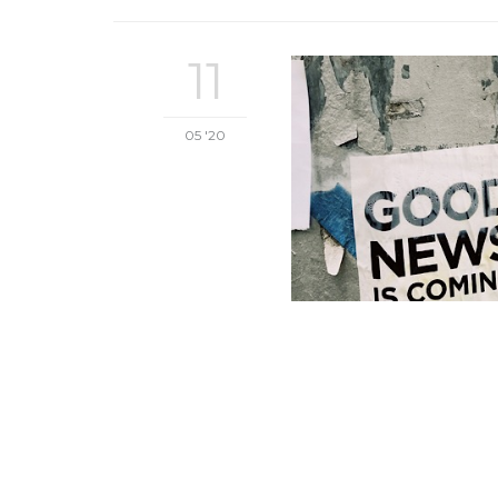
11
05 '20