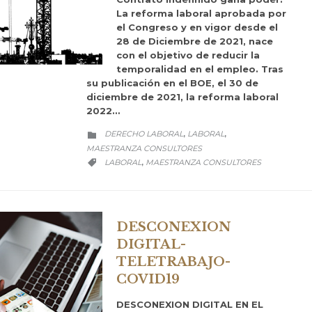
La reforma laboral aprobada por
el Congreso y en vigor desde el
28 de Diciembre de 2021, nace
con el objetivo de reducir la
temporalidad en el empleo. Tras
su publicación en el BOE, el 30 de
diciembre de 2021, la reforma laboral
2022…
CATEGORY
DERECHO LABORAL
LABORAL
,
,

MAESTRANZA CONSULTORES
CATEGORY
LABORAL
MAESTRANZA CONSULTORES
,

DESCONEXION
DIGITAL-
TELETRABAJO-
COVID19
DESCONEXION DIGITAL EN EL