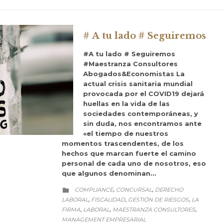
# A tu lado # Seguiremos
#A tu lado # Seguiremos
#Maestranza Consultores
Abogados&Economistas La
actual crisis sanitaria mundial
provocada por el COVID19 dejará
huellas en la vida de las
sociedades contemporáneas, y
sin duda, nos encontramos ante
«el tiempo de nuestros
momentos trascendentes, de los
hechos que marcan fuerte el camino
personal de cada uno de nosotros, eso
que algunos denominan…
CATEGORY
COMPLIANCE
CONCURSAL
DERECHO
,
,

LABORAL
FISCALIDAD
GESTIÓN DE RIESGOS
LA
,
,
,
FIRMA
LABORAL
MAESTRANZA CONSULTORES
,
,
,
MANAGEMENT EMPRESARIAL