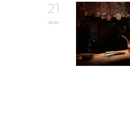
21
05 '20