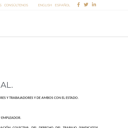
S
CONSÚLTENOS
ENGLISH
ESPAÑOL
AL.
RES Y TRABAJADORES Y DE AMBOS CON EL ESTADO.
U EMPLEADOR.
ACIÓN COLECTIVA, DEL DERECHO DEL TRABAJO (SINDICATOS,