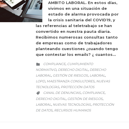
AMBITO LABORAL. En estos días,
vivimos en una situación de
estado de alarma provocada por
la crisis sanitaria del COVID19, y
las referencias al teletrabajo se han
convertido en nuestra pauta diaria.
Recibimos numerosas consultas tanto
de empresas como de trabajadores
planteando cuestiones ¿cuando tengo
que contestar los emails? ¿ cuantos…
CATEGORY
COMPLIANCE
CUMPLIMIENTO
,

NORMATIVO
DERECHO DIGITAL
DERECHO
,
,
LABORAL
GESTIÓN DE RIESGOS
LABORAL
,
,
,
LOPD
MAESTRANZA CONSULTORES
NUEVAS
,
,
TECNOLOGÍAS
PROTECCIÓN DATOS
,
CATEGORY
CANAL DE DENUNCIAS
COMPLIANCE
,
,

DERECHO DIGITAL
GESTIÓN DE RIESGOS
,
,
LABORAL
NUEVAS TECNOLOGÍAS
PROTECCIÓN
,
,
DE DATOS
RECURSOS HUMANOS
,