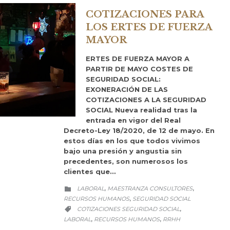
COTIZACIONES PARA
LOS ERTES DE FUERZA
MAYOR
ERTES DE FUERZA MAYOR A
PARTIR DE MAYO COSTES DE
SEGURIDAD SOCIAL:
EXONERACIÓN DE LAS
COTIZACIONES A LA SEGURIDAD
SOCIAL Nueva realidad tras la
entrada en vigor del Real
Decreto-Ley 18/2020, de 12 de mayo. En
estos días en los que todos vivimos
bajo una presión y angustia sin
precedentes, son numerosos los
clientes que…
CATEGORY
LABORAL
MAESTRANZA CONSULTORES
,
,

RECURSOS HUMANOS
SEGURIDAD SOCIAL
,
CATEGORY
COTIZACIONES SEGURIDAD SOCIAL
,

LABORAL
RECURSOS HUMANOS
RRHH
,
,