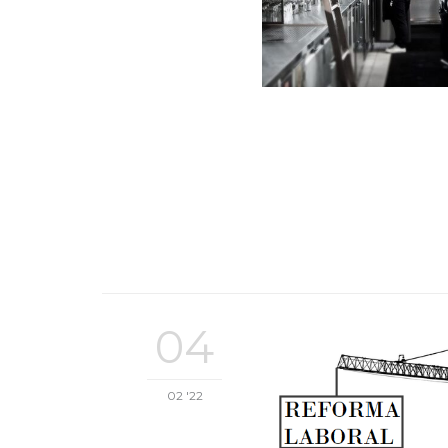
04
02 '22