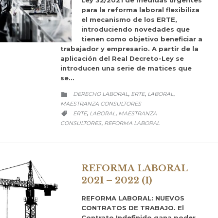
para la reforma laboral flexibiliza
el mecanismo de los ERTE,
introduciendo novedades que
tienen como objetivo beneficiar a
trabajador y empresario. A partir de la
aplicación del Real Decreto-Ley se
introducen una serie de matices que
se…
CATEGORY
DERECHO LABORAL
ERTE
LABORAL
,
,
,

MAESTRANZA CONSULTORES
CATEGORY
ERTE
LABORAL
MAESTRANZA
,
,

CONSULTORES
REFORMA LABORAL
,
REFORMA LABORAL
2021 – 2022 (I)
REFORMA LABORAL: NUEVOS
CONTRATOS DE TRABAJO. El
Contrato Indefinido gana poder.