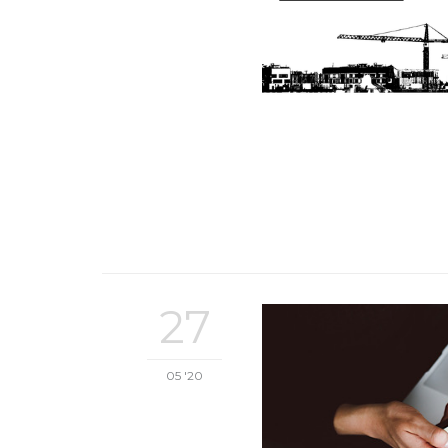
27
05 '20