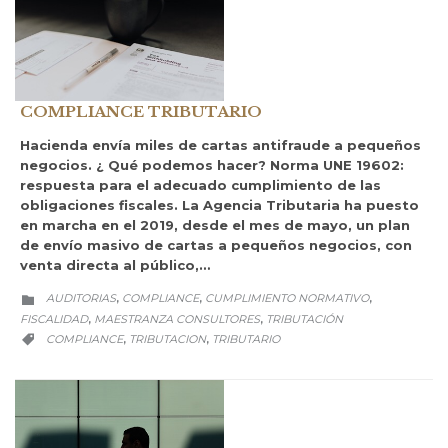
COMPLIANCE TRIBUTARIO
Hacienda envía miles de cartas antifraude a pequeños
negocios. ¿ Qué podemos hacer? Norma UNE 19602:
respuesta para el adecuado cumplimiento de las
obligaciones fiscales. La Agencia Tributaria ha puesto
en marcha en el 2019, desde el mes de mayo, un plan
de envío masivo de cartas a pequeños negocios, con
venta directa al público,…
CATEGORY
AUDITORIAS
COMPLIANCE
CUMPLIMIENTO NORMATIVO
,
,
,

FISCALIDAD
MAESTRANZA CONSULTORES
TRIBUTACIÓN
,
,
CATEGORY
COMPLIANCE
TRIBUTACION
TRIBUTARIO
,
,
