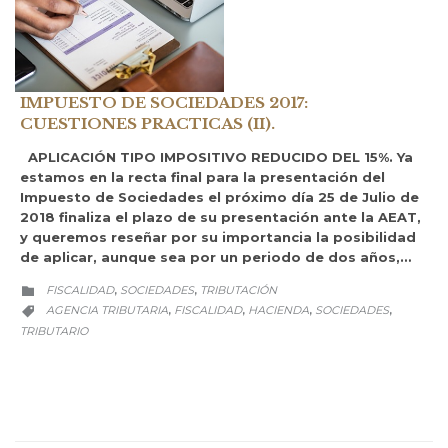
IMPUESTO DE SOCIEDADES 2017:
CUESTIONES PRACTICAS (II).
APLICACIÓN TIPO IMPOSITIVO REDUCIDO DEL 15%. Ya
estamos en la recta final para la presentación del
Impuesto de Sociedades el próximo día 25 de Julio de
2018 finaliza el plazo de su presentación ante la AEAT,
y queremos reseñar por su importancia la posibilidad
de aplicar, aunque sea por un periodo de dos años,…
CATEGORY
FISCALIDAD
SOCIEDADES
TRIBUTACIÓN
,
,

CATEGORY
AGENCIA TRIBUTARIA
FISCALIDAD
HACIENDA
SOCIEDADES
,
,
,
,

TRIBUTARIO