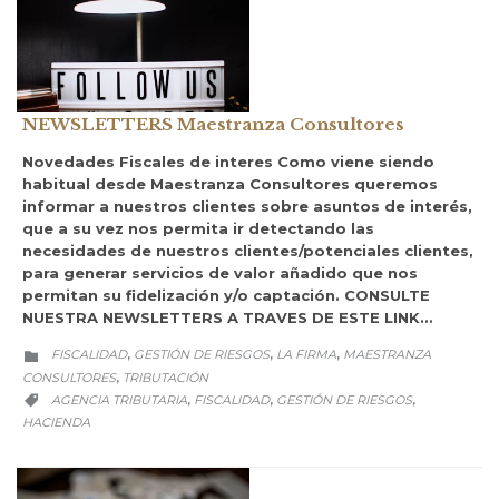
NEWSLETTERS Maestranza Consultores
Novedades Fiscales de interes Como viene siendo
habitual desde Maestranza Consultores queremos
informar a nuestros clientes sobre asuntos de interés,
que a su vez nos permita ir detectando las
necesidades de nuestros clientes/potenciales clientes,
para generar servicios de valor añadido que nos
permitan su fidelización y/o captación. CONSULTE
NUESTRA NEWSLETTERS A TRAVES DE ESTE LINK…
CATEGORY
FISCALIDAD
GESTIÓN DE RIESGOS
LA FIRMA
MAESTRANZA
,
,
,

CONSULTORES
TRIBUTACIÓN
,
CATEGORY
AGENCIA TRIBUTARIA
FISCALIDAD
GESTIÓN DE RIESGOS
,
,
,

HACIENDA