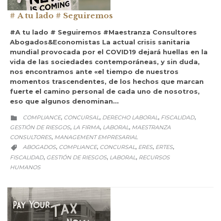
# A tu lado # Seguiremos
#A tu lado # Seguiremos #Maestranza Consultores
Abogados&Economistas La actual crisis sanitaria
mundial provocada por el COVID19 dejará huellas en la
vida de las sociedades contemporáneas, y sin duda,
nos encontramos ante «el tiempo de nuestros
momentos trascendentes, de los hechos que marcan
fuerte el camino personal de cada uno de nosotros,
eso que algunos denominan…
CATEGORY
COMPLIANCE
CONCURSAL
DERECHO LABORAL
FISCALIDAD
,
,
,
,

GESTIÓN DE RIESGOS
LA FIRMA
LABORAL
MAESTRANZA
,
,
,
CONSULTORES
MANAGEMENT EMPRESARIAL
,
CATEGORY
ABOGADOS
COMPLIANCE
CONCURSAL
ERES
ERTES
,
,
,
,
,

FISCALIDAD
GESTIÓN DE RIESGOS
LABORAL
RECURSOS
,
,
,
HUMANOS