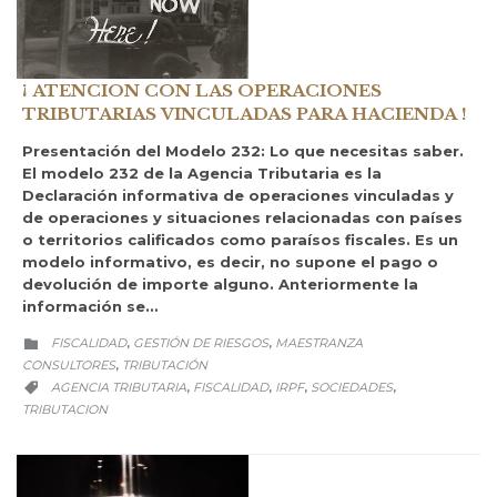
¡ ATENCION CON LAS OPERACIONES
TRIBUTARIAS VINCULADAS PARA HACIENDA !
Presentación del Modelo 232: Lo que necesitas saber.
El modelo 232 de la Agencia Tributaria es la
Declaración informativa de operaciones vinculadas y
de operaciones y situaciones relacionadas con países
o territorios calificados como paraísos fiscales. Es un
modelo informativo, es decir, no supone el pago o
devolución de importe alguno. Anteriormente la
información se…
CATEGORY
FISCALIDAD
GESTIÓN DE RIESGOS
MAESTRANZA
,
,

CONSULTORES
TRIBUTACIÓN
,
CATEGORY
AGENCIA TRIBUTARIA
FISCALIDAD
IRPF
SOCIEDADES
,
,
,
,

TRIBUTACION