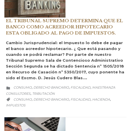
EL TRIBUNAL SUPREMO DETERMINA QUE EL
BANCO COMO ACREEDOR HIPOTECARIO
ESTA OBLIGADO AL PAGO DE IMPUESTOS.
Cambio Jurisprudencial: el Impuesto lo debe de pagar
el banco acreedor hipotecario. ¿ Que está pasando y
cuando se podrá reclamar? Por parte de nuestro
Tribunal Supremo Sala de Contencioso Administrativo
Sección Segunda se ha dictado Sentencia nº 1505/2018
en Recurso de Casación nº 5350/2017, cuyo ponente ha
sido el Excmo. D. Jesús Cudero Blas….
CATEGORY
CONSUMO
DERECHO BANCARIO
FISCALIDAD
MAESTRANZA
,
,
,

CONSULTORES
TRIBUTACIÓN
,
CATEGORY
CONSUMO
DERECHO BANCARIO
FISCALIDAD
HACIENDA
,
,
,
,

IMPUESTOS