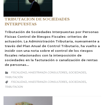
TRIBUTACION DE SOCIEDADES
INTERPUESTAS
Tributación de Sociedades Interpuestas por Personas
Físicas Control de Riesgos Fiscales: criterios de
actuación. La Administración Tributaria, nuevamente a
través del Plan Anual de Control Tributario, ha vuelto a
incidir con una nota sobre el control de los riesgos
fiscales relacionados con la interposición de
sociedades en la facturación o canalización de rentas
de personas…
CATEGORY
FISCALIDAD
MAESTRANZA CONSULTORES
SOCIEDADES
,
,
,

TRIBUTACIÓN
CATEGORY
FISCALIDAD
MAESTRANZA CONSULTORES
SOCIEDADES
,
,
,

TRIBUTACION