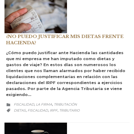
¿NO PUEDO JUSTIFICAR MIS DIETAS FRENTE
HACIENDA?
¿Cómo puedo justificar ante Hacienda las cantidades
que mi empresa me han imputado como dietas y
gastos de viaje? En estos días son numerosos los
clientes que nos llaman alarmados por haber recibido
liquidaciones complementarias en relación con las
declaraciones del IRPF correspondientes a ejercicios
pasados. Por parte de la Agencia Tributaria se viene
exigiendo…
CATEGORY
FISCALIDAD
LA FIRMA
TRIBUTACIÓN
,
,

CATEGORY
DIETAS
FISCALIDAD
IRPF
TRIBUTARIO
,
,
,
