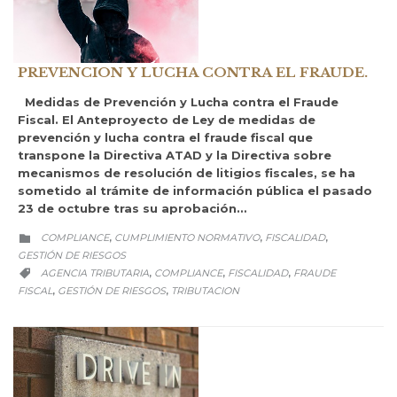
PREVENCION Y LUCHA CONTRA EL FRAUDE.
Medidas de Prevención y Lucha contra el Fraude
Fiscal. El Anteproyecto de Ley de medidas de
prevención y lucha contra el fraude fiscal que
transpone la Directiva ATAD y la Directiva sobre
mecanismos de resolución de litigios fiscales, se ha
sometido al trámite de información pública el pasado
23 de octubre tras su aprobación…
CATEGORY
COMPLIANCE
CUMPLIMIENTO NORMATIVO
FISCALIDAD
,
,
,

GESTIÓN DE RIESGOS
CATEGORY
AGENCIA TRIBUTARIA
COMPLIANCE
FISCALIDAD
FRAUDE
,
,
,

FISCAL
GESTIÓN DE RIESGOS
TRIBUTACION
,
,