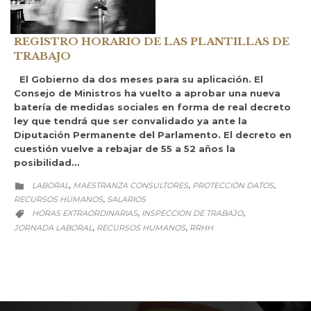
REGISTRO HORARIO DE LAS PLANTILLAS DE
TRABAJO
El Gobierno da dos meses para su aplicación. El
Consejo de Ministros ha vuelto a aprobar una nueva
batería de medidas sociales en forma de real decreto
ley que tendrá que ser convalidado ya ante la
Diputación Permanente del Parlamento. El decreto en
cuestión vuelve a rebajar de 55 a 52 años la
posibilidad…
CATEGORY
LABORAL
MAESTRANZA CONSULTORES
PROTECCIÓN DATOS
,
,
,

RECURSOS HUMANOS
SALARIOS
,
CATEGORY
HORAS EXTRAORDINARIAS
INSPECCION DE TRABAJO
,
,

JORNADA LABORAL
RECURSOS HUMANOS
RRHH
,
,