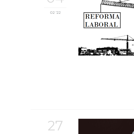
02 '22
27