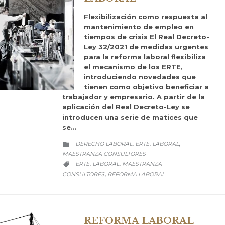
Flexibilización como respuesta al
mantenimiento de empleo en
tiempos de crisis El Real Decreto-
Ley 32/2021 de medidas urgentes
para la reforma laboral flexibiliza
el mecanismo de los ERTE,
introduciendo novedades que
tienen como objetivo beneficiar a
trabajador y empresario. A partir de la
aplicación del Real Decreto-Ley se
introducen una serie de matices que
se…
CATEGORY
DERECHO LABORAL
ERTE
LABORAL
,
,
,

MAESTRANZA CONSULTORES
CATEGORY
ERTE
LABORAL
MAESTRANZA
,
,

CONSULTORES
REFORMA LABORAL
,
REFORMA LABORAL