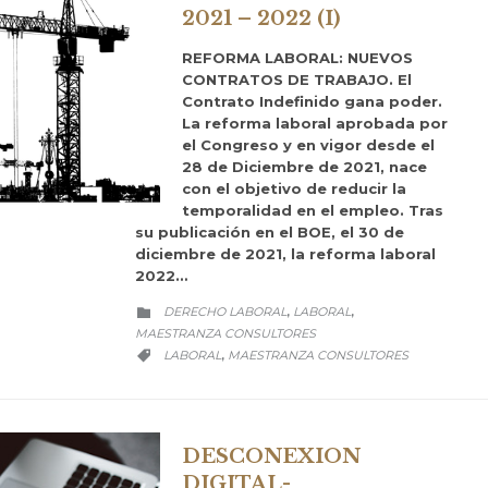
2021 – 2022 (I)
REFORMA LABORAL: NUEVOS
CONTRATOS DE TRABAJO. El
Contrato Indefinido gana poder.
La reforma laboral aprobada por
el Congreso y en vigor desde el
28 de Diciembre de 2021, nace
con el objetivo de reducir la
temporalidad en el empleo. Tras
su publicación en el BOE, el 30 de
diciembre de 2021, la reforma laboral
2022…
CATEGORY
DERECHO LABORAL
LABORAL
,
,

MAESTRANZA CONSULTORES
CATEGORY
LABORAL
MAESTRANZA CONSULTORES
,

DESCONEXION
DIGITAL-