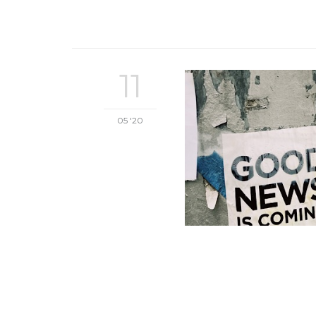
11
05 '20