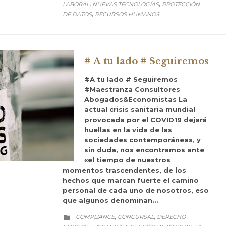
LABORAL
NUEVAS TECNOLOGÍAS
PROTECCIÓN
,
,
DE DATOS
RECURSOS HUMANOS
,
# A tu lado # Seguiremos
#A tu lado # Seguiremos
#Maestranza Consultores
Abogados&Economistas La
actual crisis sanitaria mundial
provocada por el COVID19 dejará
huellas en la vida de las
sociedades contemporáneas, y
sin duda, nos encontramos ante
«el tiempo de nuestros
momentos trascendentes, de los
hechos que marcan fuerte el camino
personal de cada uno de nosotros, eso
que algunos denominan…
CATEGORY
COMPLIANCE
CONCURSAL
DERECHO
,
,
