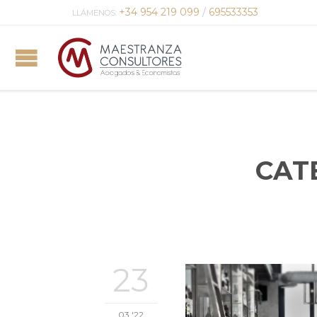
+34 954 219 099
/
695533353
LLÁMENOS:
CAT
23
03 '22