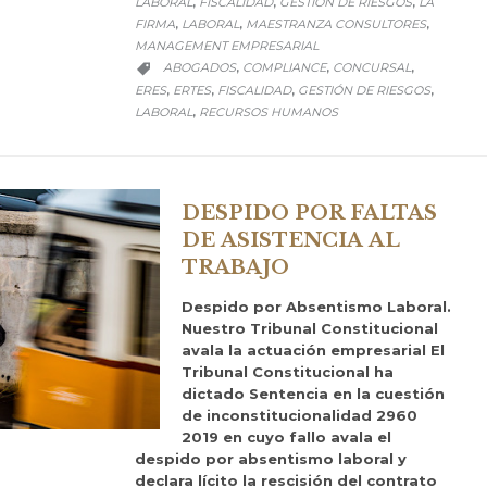
LABORAL
FISCALIDAD
GESTIÓN DE RIESGOS
LA
,
,
,
FIRMA
LABORAL
MAESTRANZA CONSULTORES
,
,
,
MANAGEMENT EMPRESARIAL
CATEGORY
ABOGADOS
COMPLIANCE
CONCURSAL
,
,
,

ERES
ERTES
FISCALIDAD
GESTIÓN DE RIESGOS
,
,
,
,
LABORAL
RECURSOS HUMANOS
,
DESPIDO POR FALTAS
DE ASISTENCIA AL
TRABAJO
Despido por Absentismo Laboral.
Nuestro Tribunal Constitucional
avala la actuación empresarial El
Tribunal Constitucional ha
dictado Sentencia en la cuestión
de inconstitucionalidad 2960
2019 en cuyo fallo avala el
despido por absentismo laboral y
declara lícito la rescisión del contrato