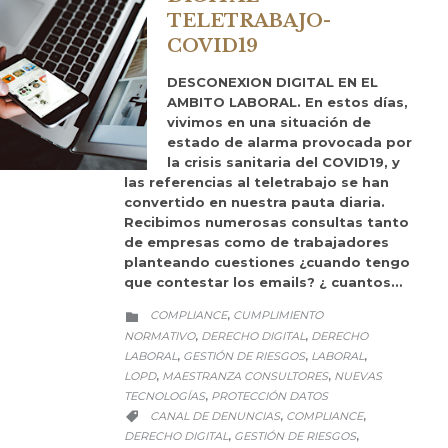
TELETRABAJO-
COVID19
DESCONEXION DIGITAL EN EL
AMBITO LABORAL. En estos días,
vivimos en una situación de
estado de alarma provocada por
la crisis sanitaria del COVID19, y
las referencias al teletrabajo se han
convertido en nuestra pauta diaria.
Recibimos numerosas consultas tanto
de empresas como de trabajadores
planteando cuestiones ¿cuando tengo
que contestar los emails? ¿ cuantos…
CATEGORY
COMPLIANCE
CUMPLIMIENTO
,

NORMATIVO
DERECHO DIGITAL
DERECHO
,
,
LABORAL
GESTIÓN DE RIESGOS
LABORAL
,
,
,
LOPD
MAESTRANZA CONSULTORES
NUEVAS
,
,
TECNOLOGÍAS
PROTECCIÓN DATOS
,
CATEGORY
CANAL DE DENUNCIAS
COMPLIANCE
,
,

DERECHO DIGITAL
GESTIÓN DE RIESGOS
,
,