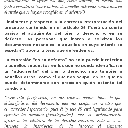
ordenamiento le ofrece (ya que, como dijimos, la acción solo
podrá ejercitarse “sobre la base de aquellos extremos contenidos en
el título que se hayan recogido en el asiento”).
Finalmente y respecto a la correcta interpretación del
precepto contenido en el artículo 29 (“será su sujeto
pasivo el adquirente del bien o derecho y, en su
defecto, las personas que insten o soliciten los
documentos notariales, o aquellos en cuyo interés se
expidan”) abona la tesis que defendemos.
La expresión “en su defecto” no solo puede ir referida
a aquellos supuestos en los que no pueda identificarse
un “adquirente” del bien o derecho, sino también a
aquellos otros -como el que nos ocupa- en los que no
puede determinarse con precisión quién ostenta tal
condición.
Desde esta perspectiva, no nos cabe la menor duda de que
el
beneficiario del documento que nos ocupa no es otro que
el acreedor
hipotecario, pues él (y solo él) está legitimado para
ejercitar las acciones
(privilegiadas) que el ordenamiento
ofrece a los titulares de los derechos inscritos. Solo a él le
interesa la inscripción de la hipoteca (el elemento