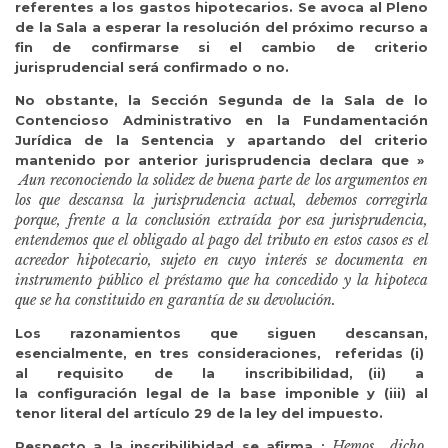
referentes a los gastos hipotecarios. Se avoca al Pleno
de la Sala a esperar la resolución del próximo recurso a
fin de confirmarse si el cambio de criterio
jurisprudencial será confirmado o no.
No obstante, la Sección Segunda de la Sala de lo
Contencioso Administrativo en la Fundamentación
Jurídica de la Sentencia y apartando del criterio
mantenido por anterior jurisprudencia declara que »
Aun reconociendo la solidez de buena parte de los argumentos en
los
que descansa la jurisprudencia actual, debemos corregirla
porque, frente a la
conclusión extraída por esa jurisprudencia,
entendemos que el obligado al pago
del tributo en estos casos es el
acreedor hipotecario, sujeto en cuyo interés se documenta en
instrumento público el préstamo que ha concedido y la hipoteca
que se ha constituido en garantía de su devolución.
Los razonamientos que siguen descansan,
esencialmente, en tres consideraciones, referidas (i)
al requisito de la inscribibilidad, (ii) a
la configuración legal de la base imponible y (iii) al
tenor literal del artículo 29 de la ley del impuesto.
Hemos dicho
Respecto a la inscribilibidad se afirma :