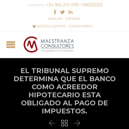
+34 954 219 099
/
695533353
LLÁMENOS:
ENGLISH
ESPAÑOL
ACCESO CLIENTES
CONSÚLTENOS
EL TRIBUNAL SUPREMO
DETERMINA QUE EL BANCO
COMO ACREEDOR
HIPOTECARIO ESTA
OBLIGADO AL PAGO DE
IMPUESTOS.


