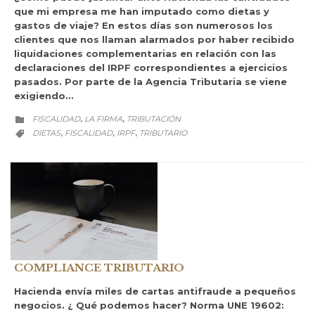
que mi empresa me han imputado como dietas y
gastos de viaje? En estos días son numerosos los
clientes que nos llaman alarmados por haber recibido
liquidaciones complementarias en relación con las
declaraciones del IRPF correspondientes a ejercicios
pasados. Por parte de la Agencia Tributaria se viene
exigiendo…
CATEGORY
FISCALIDAD
LA FIRMA
TRIBUTACIÓN
,
,

CATEGORY
DIETAS
FISCALIDAD
IRPF
TRIBUTARIO
,
,
,

COMPLIANCE TRIBUTARIO
Hacienda envía miles de cartas antifraude a pequeños
negocios. ¿ Qué podemos hacer? Norma UNE 19602: