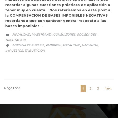
recordar algunas cuestiones prácticas de aplicación a
tener muy en cuenta. Nos referiremos en este post a
la COMPENSACION DE BASES IMPONIBLES NEGATIVAS
recordando que con carácter general respecto a las
bases imponibles…
CATEGORY
FISCALIDAD
MAESTRANZA CONSULTORES
SOCIEDADES
,
,
,

TRIBUTACIÓN
CATEGORY
AGENCIA TRIBUTARIA
EMPRESA
FISCALIDAD
HACIENDA
,
,
,
,

IMPUESTOS
TRIBUTACION
,
Page 1 of 3
1
2
3
Next