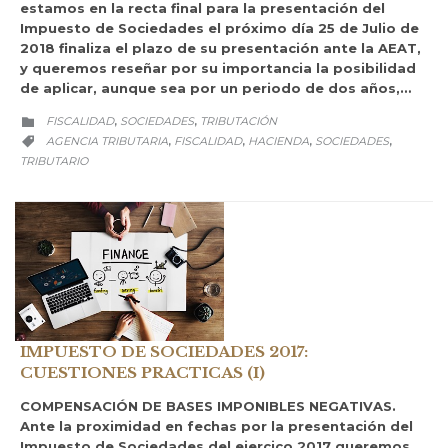
estamos en la recta final para la presentación del
Impuesto de Sociedades el próximo día 25 de Julio de
2018 finaliza el plazo de su presentación ante la AEAT,
y queremos reseñar por su importancia la posibilidad
de aplicar, aunque sea por un periodo de dos años,…
CATEGORY
FISCALIDAD
SOCIEDADES
TRIBUTACIÓN
,
,

CATEGORY
AGENCIA TRIBUTARIA
FISCALIDAD
HACIENDA
SOCIEDADES
,
,
,
,

TRIBUTARIO
IMPUESTO DE SOCIEDADES 2017:
CUESTIONES PRACTICAS (I)
COMPENSACIÓN DE BASES IMPONIBLES NEGATIVAS.
Ante la proximidad en fechas por la presentación del
Impuesto de Sociedades del ejercico 2017 queremos