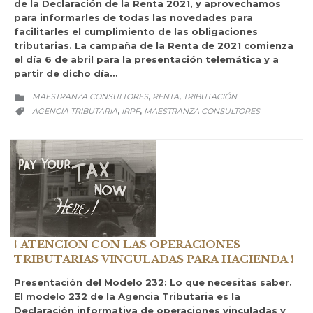
de la Declaración de la Renta 2021, y aprovechamos
para informarles de todas las novedades para
facilitarles el cumplimiento de las obligaciones
tributarias. La campaña de la Renta de 2021 comienza
el día 6 de abril para la presentación telemática y a
partir de dicho día…
CATEGORY
MAESTRANZA CONSULTORES
RENTA
TRIBUTACIÓN
,
,

CATEGORY
AGENCIA TRIBUTARIA
IRPF
MAESTRANZA CONSULTORES
,
,

¡ ATENCION CON LAS OPERACIONES
TRIBUTARIAS VINCULADAS PARA HACIENDA !
Presentación del Modelo 232: Lo que necesitas saber.
El modelo 232 de la Agencia Tributaria es la
Declaración informativa de operaciones vinculadas y