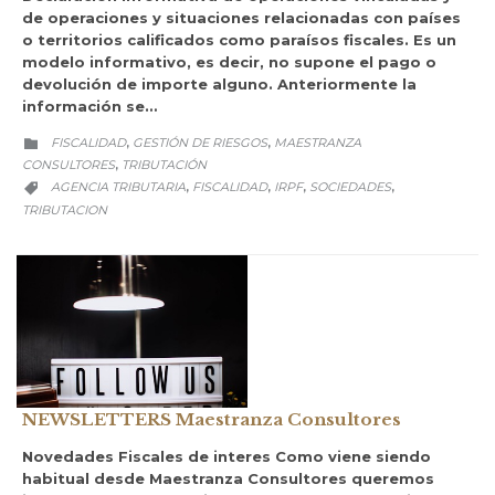
de operaciones y situaciones relacionadas con países
o territorios calificados como paraísos fiscales. Es un
modelo informativo, es decir, no supone el pago o
devolución de importe alguno. Anteriormente la
información se…
CATEGORY
FISCALIDAD
GESTIÓN DE RIESGOS
MAESTRANZA
,
,

CONSULTORES
TRIBUTACIÓN
,
CATEGORY
AGENCIA TRIBUTARIA
FISCALIDAD
IRPF
SOCIEDADES
,
,
,
,

TRIBUTACION
NEWSLETTERS Maestranza Consultores
Novedades Fiscales de interes Como viene siendo
habitual desde Maestranza Consultores queremos