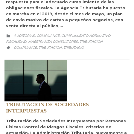
respuesta para el adecuado cumplimiento de las
obligaciones fiscales. La Agencia Tributaria ha puesto
en marcha en el 2019, desde el mes de mayo, un plan
de envío masivo de cartas a pequeños negocios, con
venta directa al público,…
CATEGORY
AUDITORIAS
COMPLIANCE
CUMPLIMIENTO NORMATIVO
,
,
,

FISCALIDAD
MAESTRANZA CONSULTORES
TRIBUTACIÓN
,
,
CATEGORY
COMPLIANCE
TRIBUTACION
TRIBUTARIO
,
,

TRIBUTACION DE SOCIEDADES
INTERPUESTAS
Tributación de Sociedades Interpuestas por Personas
Físicas Control de Riesgos Fiscales: criterios de
actuación. La Administración Tributaria, nuevamente a