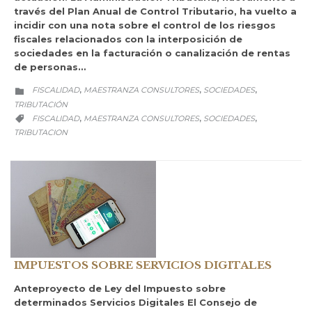
través del Plan Anual de Control Tributario, ha vuelto a
incidir con una nota sobre el control de los riesgos
fiscales relacionados con la interposición de
sociedades en la facturación o canalización de rentas
de personas…
CATEGORY
FISCALIDAD
MAESTRANZA CONSULTORES
SOCIEDADES
,
,
,

TRIBUTACIÓN
CATEGORY
FISCALIDAD
MAESTRANZA CONSULTORES
SOCIEDADES
,
,
,

TRIBUTACION
IMPUESTOS SOBRE SERVICIOS DIGITALES
Anteproyecto de Ley del Impuesto sobre
determinados Servicios Digitales El Consejo de