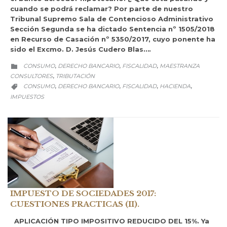
cuando se podrá reclamar? Por parte de nuestro
Tribunal Supremo Sala de Contencioso Administrativo
Sección Segunda se ha dictado Sentencia nº 1505/2018
en Recurso de Casación nº 5350/2017, cuyo ponente ha
sido el Excmo. D. Jesús Cudero Blas….
CATEGORY
CONSUMO
DERECHO BANCARIO
FISCALIDAD
MAESTRANZA
,
,
,

CONSULTORES
TRIBUTACIÓN
,
CATEGORY
CONSUMO
DERECHO BANCARIO
FISCALIDAD
HACIENDA
,
,
,
,

IMPUESTOS
IMPUESTO DE SOCIEDADES 2017:
CUESTIONES PRACTICAS (II).
APLICACIÓN TIPO IMPOSITIVO REDUCIDO DEL 15%. Ya