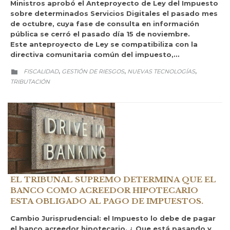
Ministros aprobó el Anteproyecto de Ley del Impuesto
sobre determinados Servicios Digitales el pasado mes
de octubre, cuya fase de consulta en información
pública se cerró el pasado día 15 de noviembre.
Este anteproyecto de Ley se compatibiliza con la
directiva comunitaria común del impuesto,…
CATEGORY
FISCALIDAD
GESTIÓN DE RIESGOS
NUEVAS TECNOLOGÍAS
,
,
,

TRIBUTACIÓN
EL TRIBUNAL SUPREMO DETERMINA QUE EL
BANCO COMO ACREEDOR HIPOTECARIO
ESTA OBLIGADO AL PAGO DE IMPUESTOS.
Cambio Jurisprudencial: el Impuesto lo debe de pagar
el banco acreedor hipotecario. ¿ Que está pasando y