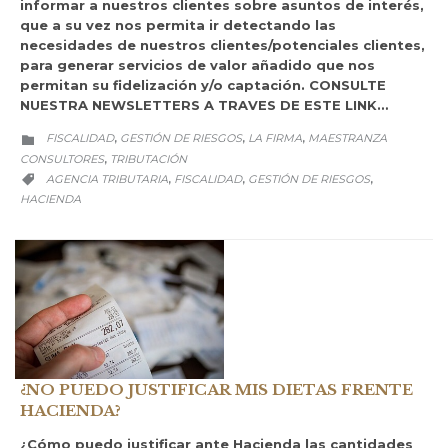
informar a nuestros clientes sobre asuntos de interés,
que a su vez nos permita ir detectando las
necesidades de nuestros clientes/potenciales clientes,
para generar servicios de valor añadido que nos
permitan su fidelización y/o captación. CONSULTE
NUESTRA NEWSLETTERS A TRAVES DE ESTE LINK…
CATEGORY
FISCALIDAD
GESTIÓN DE RIESGOS
LA FIRMA
MAESTRANZA
,
,
,

CONSULTORES
TRIBUTACIÓN
,
CATEGORY
AGENCIA TRIBUTARIA
FISCALIDAD
GESTIÓN DE RIESGOS
,
,
,

HACIENDA
¿NO PUEDO JUSTIFICAR MIS DIETAS FRENTE
HACIENDA?
¿Cómo puedo justificar ante Hacienda las cantidades