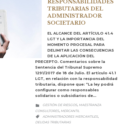
RESPONSABILIDADES
TRIBUTARIAS DEL
ADMINISTRADOR
SOCIETARIO
EL ALCANCE DEL ARTÍCULO 41.4
LGT Y LA IMPORTANCIA DEL
MOMENTO PROCESAL PARA
DELIMITAR LAS CONSECUENCIAS
DE LA APLICACIÓN DEL
PRECEPTO. Comentarios sobre la
Sentencia del Tribunal Supremo
1291/2017 de 18 de Julio. El artículo 41.1
LGT, en relación con la responsabilidad
tributaria, dispone que: “La ley podrá
configurar como responsables
solidarios o subsidiarios de…
CATEGORY
GESTIÓN DE RIESGOS
MAESTRANZA
,

CONSULTORES
MERCANTIL
,
CATEGORY
ADMINISTRADORES MERCANTILES
,

DEUDAS TRIBUTARIAS