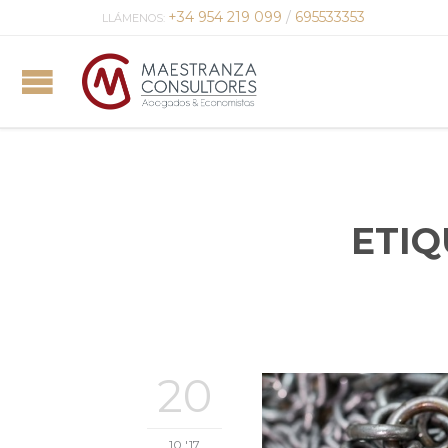
+34 954 219 099
/
695533353
LLÁMENOS:
ETIQ
20
10 '17