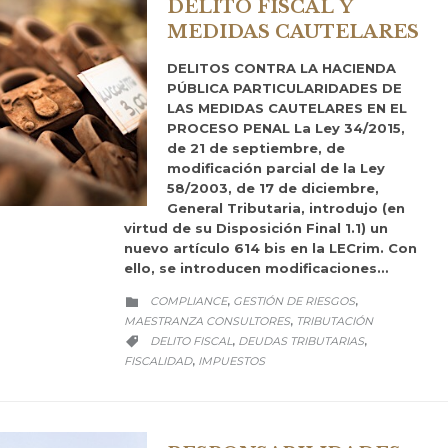
DELITO FISCAL Y
MEDIDAS CAUTELARES
DELITOS CONTRA LA HACIENDA
PÚBLICA PARTICULARIDADES DE
LAS MEDIDAS CAUTELARES EN EL
PROCESO PENAL La Ley 34/2015,
de 21 de septiembre, de
modificación parcial de la Ley
58/2003, de 17 de diciembre,
General Tributaria, introdujo (en
virtud de su Disposición Final 1.1) un
nuevo artículo 614 bis en la LECrim. Con
ello, se introducen modificaciones…
CATEGORY
COMPLIANCE
GESTIÓN DE RIESGOS
,
,

MAESTRANZA CONSULTORES
TRIBUTACIÓN
,
CATEGORY
DELITO FISCAL
DEUDAS TRIBUTARIAS
,
,

FISCALIDAD
IMPUESTOS
,