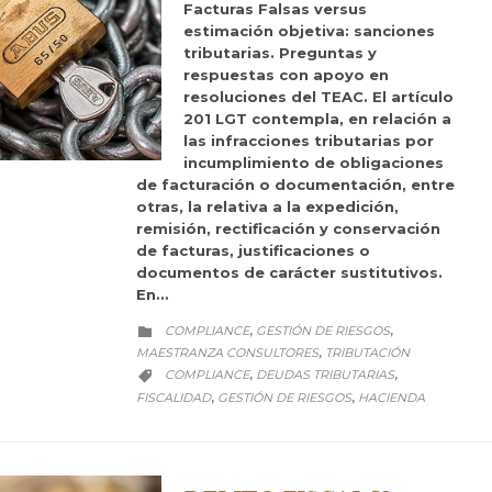
Facturas Falsas versus
estimación objetiva: sanciones
tributarias. Preguntas y
respuestas con apoyo en
resoluciones del TEAC. El artículo
201 LGT contempla, en relación a
las infracciones tributarias por
incumplimiento de obligaciones
de facturación o documentación, entre
otras, la relativa a la expedición,
remisión, rectificación y conservación
de facturas, justificaciones o
documentos de carácter sustitutivos.
En…
CATEGORY
COMPLIANCE
GESTIÓN DE RIESGOS
,
,

MAESTRANZA CONSULTORES
TRIBUTACIÓN
,
CATEGORY
COMPLIANCE
DEUDAS TRIBUTARIAS
,
,

FISCALIDAD
GESTIÓN DE RIESGOS
HACIENDA
,
,