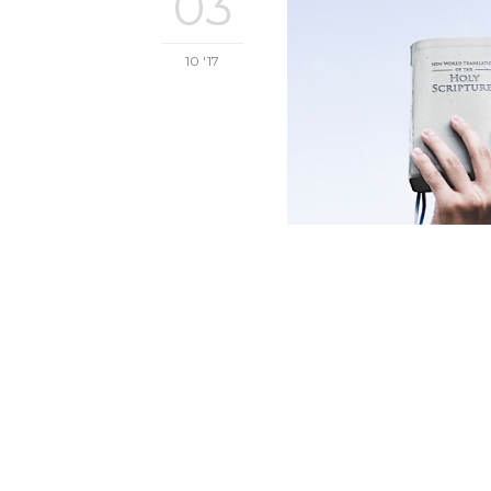
03
10 '17