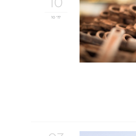
10
10 '17