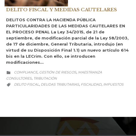
DELITO FISCAL Y MEDIDAS CAUTELARES
DELITOS CONTRA LA HACIENDA PÚBLICA
PARTICULARIDADES DE LAS MEDIDAS CAUTELARES EN
EL PROCESO PENAL La Ley 34/2015, de 21 de
septiembre, de modificación parcial de la Ley 58/2003,
de 17 de diciembre, General Tributaria, introdujo (en
virtud de su Disposición Final 1.1) un nuevo artículo 614
bis en la LECrim. Con ello, se introducen
modificaciones…
CATEGORY
COMPLIANCE
GESTIÓN DE RIESGOS
MAESTRANZA
,
,

CONSULTORES
TRIBUTACIÓN
,
CATEGORY
DELITO FISCAL
DEUDAS TRIBUTARIAS
FISCALIDAD
IMPUESTOS
,
,
,
