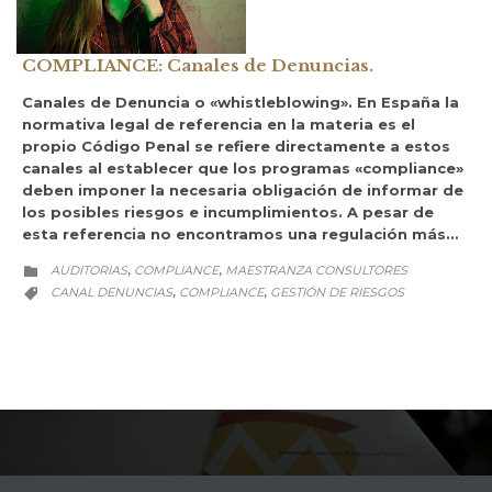
COMPLIANCE: Canales de Denuncias.
Canales de Denuncia o «whistleblowing». En España la
normativa legal de referencia en la materia es el
propio Código Penal se refiere directamente a estos
canales al establecer que los programas «compliance»
deben imponer la necesaria obligación de informar de
los posibles riesgos e incumplimientos. A pesar de
esta referencia no encontramos una regulación más…
CATEGORY
AUDITORIAS
COMPLIANCE
MAESTRANZA CONSULTORES
,
,

CATEGORY
CANAL DENUNCIAS
COMPLIANCE
GESTIÓN DE RIESGOS
,
,
