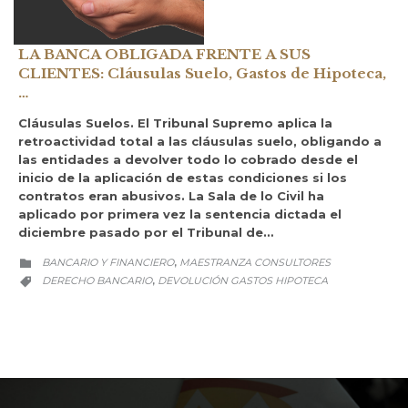
LA BANCA OBLIGADA FRENTE A SUS
CLIENTES: Cláusulas Suelo, Gastos de Hipoteca,
…
Cláusulas Suelos. El Tribunal Supremo aplica la
retroactividad total a las cláusulas suelo, obligando a
las entidades a devolver todo lo cobrado desde el
inicio de la aplicación de estas condiciones si los
contratos eran abusivos. La Sala de lo Civil ha
aplicado por primera vez la sentencia dictada el
diciembre pasado por el Tribunal de…
CATEGORY
BANCARIO Y FINANCIERO
MAESTRANZA CONSULTORES
,

CATEGORY
DERECHO BANCARIO
DEVOLUCIÓN GASTOS HIPOTECA
,
