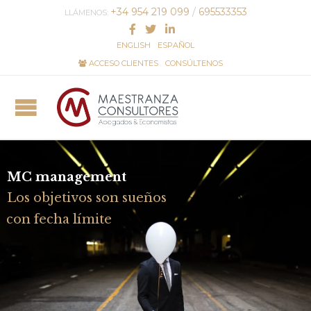
+34 954 219 099
/
695533353
LLÁMENOS:
ENGLISH
ESPAÑOL
ACCESO CLIENTES
CONSÚLTENOS
MC management
Los objetivos son sueños
con fecha límite