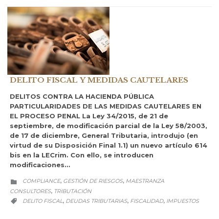
DELITO FISCAL Y MEDIDAS CAUTELARES
DELITOS CONTRA LA HACIENDA PÚBLICA
PARTICULARIDADES DE LAS MEDIDAS CAUTELARES EN
EL PROCESO PENAL La Ley 34/2015, de 21 de
septiembre, de modificación parcial de la Ley 58/2003,
de 17 de diciembre, General Tributaria, introdujo (en
virtud de su Disposición Final 1.1) un nuevo artículo 614
bis en la LECrim. Con ello, se introducen
modificaciones…
CATEGORY
COMPLIANCE
GESTIÓN DE RIESGOS
MAESTRANZA
,
,

CONSULTORES
TRIBUTACIÓN
,
CATEGORY
DELITO FISCAL
DEUDAS TRIBUTARIAS
FISCALIDAD
IMPUESTOS
,
,
,
