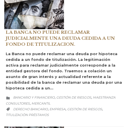
LA BANCA NO PUEDE RECLAMAR
JUDICIALMENTE UNA DEUDA CEDIDA A UN
FONDO DE TITULIZACION.
La Banca no puede reclamar una deuda por hipoteca
cedida a un fondo de titulización. La legitimación
activa para reclamar judicialmente corresponde a la
entidad gestora del fondo. Traemos a colación un
asunto de gran interés y actualidad referente a la
posibilidad de la banca de reclamar una deuda por una
hipoteca cedida a un…
CATEGORY
BANCARIO Y FINANCIERO
GESTIÓN DE RIESGOS
MAESTRANZA
,
,

CONSULTORES
MERCANTIL
,
CATEGORY
DERECHO BANCARIO
EMPRESA
GESTIÓN DE RIESGOS
,
,
,

TITULIZACIÓN PRÉSTAMOS