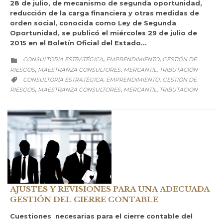
28 de julio, de mecanismo de segunda oportunidad,
reducción de la carga financiera y otras medidas de
orden social, conocida como Ley de Segunda
Oportunidad, se publicó el miércoles 29 de julio de
2015 en el Boletín Oficial del Estado…
CATEGORY
CONSULTORIA ESTRATÉGICA
EMPRENDIMIENTO
GESTIÓN DE
,
,

RIESGOS
MAESTRANZA CONSULTORES
MERCANTIL
TRIBUTACIÓN
,
,
,
CATEGORY
CONSULTORÍA ESTRATÉGICA
EMPRENDIMIENTO
GESTIÓN DE
,
,

RIESGOS
MAESTRANZA CONSULTORES
MERCANTIL
TRIBUTACION
,
,
,
AJUSTES Y REVISIONES PARA UNA ADECUADA
GESTIÓN DEL CIERRE CONTABLE
Cuestiones necesarias para el cierre contable del