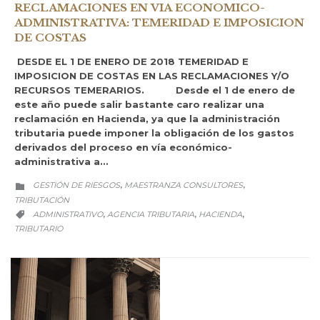
RECLAMACIONES EN VIA ECONOMICO-
ADMINISTRATIVA: TEMERIDAD E IMPOSICION
DE COSTAS
DESDE EL 1 DE ENERO DE 2018 TEMERIDAD E
IMPOSICION DE COSTAS EN LAS RECLAMACIONES Y/O
RECURSOS TEMERARIOS. Desde el 1 de enero de
este año puede salir bastante caro realizar una
reclamación en Hacienda, ya que la administración
tributaria puede imponer la obligación de los gastos
derivados del proceso en vía económico-
administrativa a…
CATEGORY
GESTIÓN DE RIESGOS
MAESTRANZA CONSULTORES
,
,

TRIBUTACIÓN
CATEGORY
ADMINISTRATIVO
AGENCIA TRIBUTARIA
HACIENDA
,
,
,

TRIBUTARIO