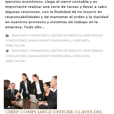
ejercicio económico. Llega el cierre contable y es
importante realizar una serie de tareas y llevar a cabo
algunas revisiones, con la finalidad de no incurrir en
responsabilidades y de mantener el orden y la claridad
en nuestros procesos y sistemas de trabajo en la
empresa. Todo ello…
CATEGORY
BANCARIO Y FINANCIERO
GESTIÓN DE RIESGOS
MAESTRANZA
,
,

CONSULTORES
MANAGEMENT EMPRESARIAL
MERCANTIL
,
,
,
TRIBUTACIÓN
CATEGORY
BANCARIO Y FINANCIERO
GESTIÓN DE RIESGOS
MAESTRANZA
,
,

CONSULTORES
MANAGEMENT EMPRESARIAL
MERCANTIL
,
,
,
TRIBUTACION
CHIEF COMPLIANCE OFFICER: CLAVES DEL