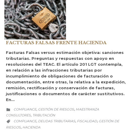
FACTURAS FALSAS FRENTE HACIENDA
Facturas Falsas versus estimación objetiva: sanciones
tributarias. Preguntas y respuestas con apoyo en
resoluciones del TEAC. El artículo 201 LGT contempla,
en relación a las infracciones tributarias por
incumplimiento de obligaciones de facturación o
documentación, entre otras, la relativa a la expedición,
remisión, rectificación y conservación de facturas,
justificaciones o documentos de carácter sustitutivos.
En…
CATEGORY
COMPLIANCE
GESTIÓN DE RIESGOS
MAESTRANZA
,
,

CONSULTORES
TRIBUTACIÓN
,
CATEGORY
COMPLIANCE
DEUDAS TRIBUTARIAS
FISCALIDAD
GESTIÓN DE
,
,
,

RIESGOS
HACIENDA
,