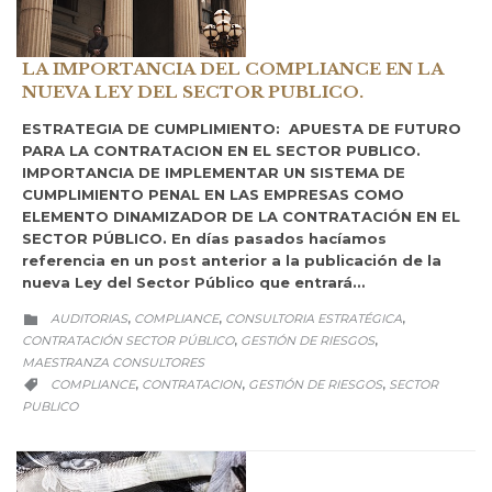
LA IMPORTANCIA DEL COMPLIANCE EN LA
NUEVA LEY DEL SECTOR PUBLICO.
ESTRATEGIA DE CUMPLIMIENTO: APUESTA DE FUTURO
PARA LA CONTRATACION EN EL SECTOR PUBLICO.
IMPORTANCIA DE IMPLEMENTAR UN SISTEMA DE
CUMPLIMIENTO PENAL EN LAS EMPRESAS COMO
ELEMENTO DINAMIZADOR DE LA CONTRATACIÓN EN EL
SECTOR PÚBLICO. En días pasados hacíamos
referencia en un post anterior a la publicación de la
nueva Ley del Sector Público que entrará…
CATEGORY
AUDITORIAS
COMPLIANCE
CONSULTORIA ESTRATÉGICA
,
,
,

CONTRATACIÓN SECTOR PÚBLICO
GESTIÓN DE RIESGOS
,
,
MAESTRANZA CONSULTORES
CATEGORY
COMPLIANCE
CONTRATACION
GESTIÓN DE RIESGOS
SECTOR
,
,
,

PUBLICO