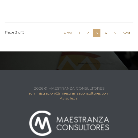
Page 3 of 5
Prev
1
2
3
4
5
Next
2026 © MAESTRANZA CONSULTORES
administracion@maestranzaconsultores.com
Aviso legal