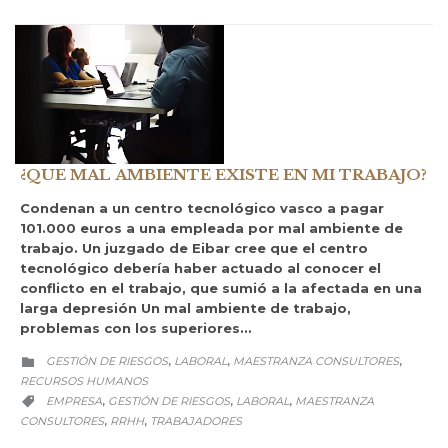
¿QUE MAL AMBIENTE EXISTE EN MI TRABAJO?
Condenan a un centro tecnológico vasco a pagar
101.000 euros a una empleada por mal ambiente de
trabajo. Un juzgado de Eibar cree que el centro
tecnológico debería haber actuado al conocer el
conflicto en el trabajo, que sumió a la afectada en una
larga depresión Un mal ambiente de trabajo,
problemas con los superiores…
CATEGORY
GESTIÓN DE RIESGOS
LABORAL
MAESTRANZA CONSULTORES
,
,
,

RECURSOS HUMANOS
CATEGORY
EMPRESA
GESTIÓN DE RIESGOS
LABORAL
MAESTRANZA
,
,
,

CONSULTORES
RRHH
TRABAJADORES
,
,