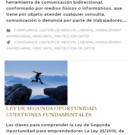
herramienta de comunicación bidireccional,
conformado por medios físicos o informáticos, que
tiene por objeto atender cualquier consulta,
comunicación o denuncia por parte de trabajadores,…
CATEGORY
COMPLIANCE
GESTIÓN DE RIESGOS
LABORAL
MANAGEMENT
,
,
,

EMPRESARIAL
MERCANTIL
PROTECCIÓN DATOS
,
,
CATEGORY
COMPLIANCE
GESTIÓN DE RIESGOS
LABORAL
MANAGEMENT
,
,
,

EMPRESARIAL
MERCANTIL
PROTECCIÓN DE DATOS
,
,
LEY DE SEGUNDA OPORTUNIDAD:
CUESTIONES FUNDAMENTALES
Las claves para comprender la Ley de Segunda
Oportunidad para emprendedores La Ley 25/2015, de