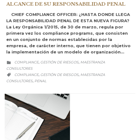
ALCANCE DE SU RESPONSABILIDAD PENAL
CHIEF COMPLIANCE OFFICER: ¿HASTA DONDE LLEGA
LA RESPONSABILIDAD PENAL DE ESTA NUEVA FIGURA?
La Ley Orgánica 1/2015, de 30 de marzo, regula por
primera vez los compliance programs, que consisten
en un conjunto de normas establecidas por la
empresa, de carácter interno, que tienen por objetivo
la implementación de un modelo de organización…
CATEGORY
COMPLIANCE
GESTIÓN DE RIESGOS
MAESTRANZA
,
,

CONSULTORES
CATEGORY
COMPLIANCE
GESTIÓN DE RIESGOS
MAESTRANZA
,
,

CONSULTORES
PENAL
,